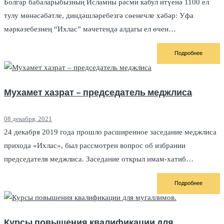
Болгар бабаларыбызның Исламны рәсми кабул итүенә 1100 ел
тулу мөнәсәбәтле, диндәшләребезгә сөенечле хәбәр: Уфа
мәркәзебезнең “Ихлас” мәчетендә алдагы ел өчен…
Подробнее
Мухамет хазрат – председатель меджлиса
08 декабря, 2021
24 декабря 2019 года прошло расширенное заседание меджлиса
прихода «Ихлас», был рассмотрен вопрос об избрании
председателя меджлиса. Заседание открыл имам-хатиб…
Подробнее
Курсы повышения квалификации для