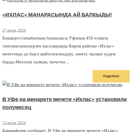
«ИХЛАС» МАНАРАСЫНДА АЙ БАЛКЫДЫ!
27 июля, 2024
Башкортстаныбызның башкаласы Уфаның 450 еллыгы
тантанасынаәзерлек кысаларында Киров районы «Ихлас»
мәчетендә дә быел җәйтөзекләндерү, юнәтү эшләре әүдем
барды.Мәхәллә халкын, мәчеткә…
Подробнее
В Уфе на минарете мечети «Ихлас» установили
полумесяц
23 июля, 2024
Башинформ сообщает. В Уфе на минарете мечети «Ихлас»