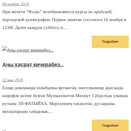
06 ноября, 2019
При мечети “Ихлас” возобновляются курсы по арабской,
персидской каллиграфии. Первое занятие состоится 16 ноября в
12:00. Далее каждую субботу в…
Подробнее
Ачы хәсрәт кичерәбез...
22 мая, 2019
Еллар дәвамында юлыбызны яртыктан, мөселманнар арасында
шәрәфле исеме булган Муллаәхмәтов Мәхмут Габделхак улының
рухына ЭЛ-ФАТЫЙХА. Мәрхүмнең гаиләсенә, дусларына,
якташларына сабырлык…
Подробнее