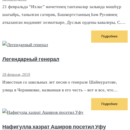
21 февральдә “Ихлас” мәчетенең тантаналар залында мәшһүр
шагыйрь, танылган сатирик, Башкортстанның һәм Русиянең
атказанган мәдәният хезмәткәре, Дуслык ордены кавалеры, С.…
Подробнее
Легендарный генерал
28 февраля, 2019
Известная со школьных лет песня о генерале Шаймуратове,
улица в Черниковке, названная в его честь – вот и все, что…
Подробнее
Нафигулла хазрат Аширов посетил Уфу