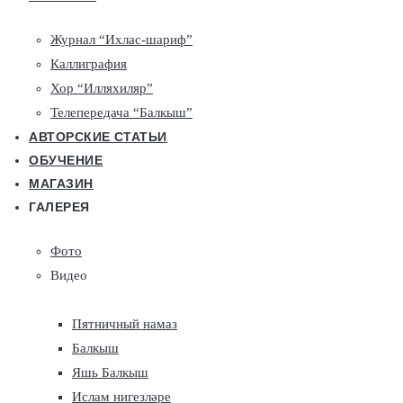
Журнал “Ихлас-шариф”
Каллиграфия
Хор “Илляхиляр”
Телепередача “Балкыш”
АВТОРСКИЕ СТАТЬИ
ОБУЧЕНИЕ
МАГАЗИН
ГАЛЕРЕЯ
Фото
Видео
Пятничный намаз
Балкыш
Яшь Балкыш
Ислам нигезләре