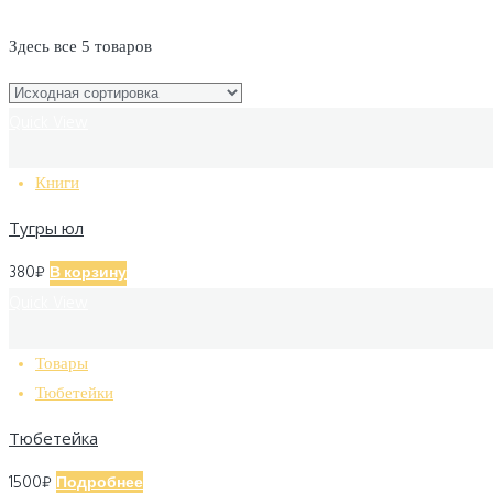
Здесь все 5 товаров
Quick View
Книги
Тугры юл
380
₽
В корзину
Quick View
Товары
Тюбетейки
Тюбетейка
1500
₽
Подробнее