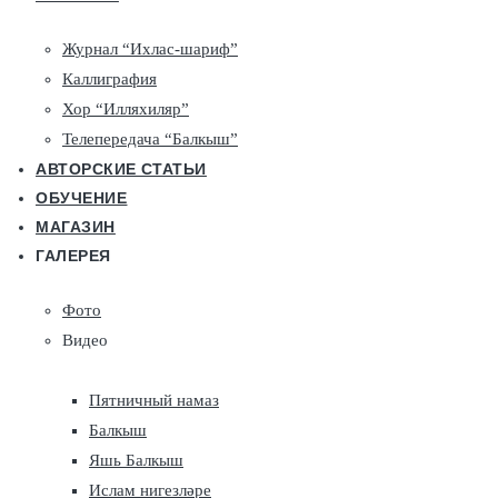
Журнал “Ихлас-шариф”
Каллиграфия
Хор “Илляхиляр”
Телепередача “Балкыш”
АВТОРСКИЕ СТАТЬИ
ОБУЧЕНИЕ
МАГАЗИН
ГАЛЕРЕЯ
Фото
Видео
Пятничный намаз
Балкыш
Яшь Балкыш
Ислам нигезләре