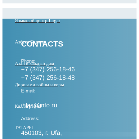
Языковой центр Lugar
Азбука Корана
CONTACTS
Phone:
Азан в каждый дом
+7 (347) 256-18-46
+7 (347) 256-18-48
Дорогами войны и веры
E-mail:
ihlas@info.ru
Каллиграфия
Address:
ТАТАРЫ
450103, г. Ufa,