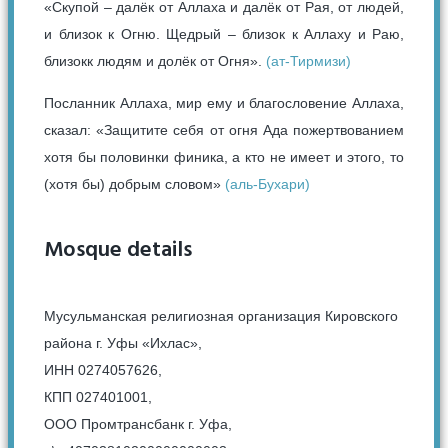
«Скупой – далёк от Аллаха и далёк от Рая, от людей,
и близок к Огню. Щедрый – близок к Аллаху и Раю,
близокк людям и долёк от Огня».
(ат-Тирмизи)
Посланник Аллаха, мир ему и благословение Аллаха,
сказал: «Защитите себя от огня Ада пожертвованием
хотя бы половинки финика, а кто не имеет и этого, то
(хотя бы) добрым словом»
(аль-Бухари)
Mosque details
Мусульманская религиозная организация Кировского
района г. Уфы «Ихлас»,
ИНН 0274057626,
КПП 027401001,
ООО Промтрансбанк г. Уфа,