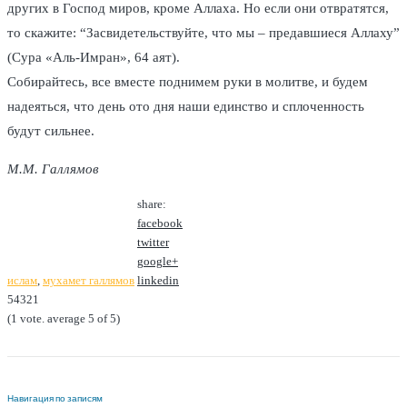
других в Господ миров, кроме Аллаха. Но если они отвратятся,
то скажите: “Засвидетельствуйте, что мы – предавшиеся Аллаху”
(Сура «Аль-Имран», 64 аят).
Собирайтесь, все вместе поднимем руки в молитве, и будем
надеяться, что день ото дня наши единство и сплоченность
будут сильнее.
М.М. Галлямов
share:
facebook
twitter
google+
ислам
,
мухамет галлямов
linkedin
5
4
3
2
1
(
1 vote
. average
5
of 5)
Навигация по записям