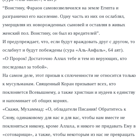
“Воистину, Фараон самовозвеличился на земле Египта и
разграничил его население. Одну часть из них он ослаблял,
умерщвляя их новорожденных сыновей и оставляя в живых
женский пол. Воистину, он был из вредителей”.
И предупреждает, что, если будут враждовать друг с другом, то
ослабнут и будут побеждены (сура «Аль-Анфаль», 64 аят).
«О Пророк! Достаточно Аллах тебе и тем из верующих, кто
последовал за тобой».
На самом деле, этот призыв к сплоченности не относится только
к мусульманам. Священный Коран призывает всех, кто
поклоняется Всевышнему, а также христиан и иудеев к единству
и напоминает об общих корнях.
«Скажи, Мухаммад: «О, обладатели Писания! Обратитесь к
Слову, одинаковому для нас и для вас, чтобы нам вместе не
поклоняться никому, кроме Аллаха, и никого не придавать Ему в
«сотоварищи», а также, чтобы некоторым из нас не превращать