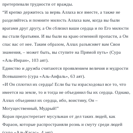
претерпевали трудности от вражды.
“И крепко держитесь за вервь Аллаха все вместе, а также не
разделяйтесь и помните милость Аллаха вам, когда вы были
врагами друг другу, а Он сблизил ваши сердца и по Его милости
вы стали братьями. И вы были на краю огненной пропасти, а Он
спас вас от нее. Таким образом, Аллах разъясняет вам Свои
знамения, – может быть, вы ступите на Прямой путь» (Сура
«Аль-Имран», 103 аят).
Единство и дружба считаются проявлением величия и мудрости
Всевышнего (сура «Аль-Анфаль», 63 аят).
«И Он сплотил их сердца! Если бы ты израсходовал все то, что
имеется на земле, то и тогда не объединил бы их сердца. Однако,
Аллах объединил их сердца, ибо, воистину, Он –
Могущественный, Мудрый!”
Коран предостерегает мусульман от дел таких людей, как
Фараон, которые распространяли рознь и смуту среди людей
(сура «Аль-Касас», 4 аят).