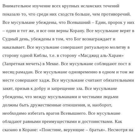
Внимательное изучение всех крупных исламских течений
показало то, что среди них сходств больше, чем противоречий.
Все мусульмане убеждены, что Всевышний – Един, пророк у них
– один и тот же, и все они верны Корану. Все мусульмане верят в
Судный день, убеждены в том, что Бог вознаграждает и
наказывает. Все мусульмане совершают ритуальную молитву в
сторону одной Киблы, т.е. в сторону «Масджид аль-Харам»
(Запретная мечеть) в Мекке. Все мусульмане соблюдают пост в
месяц рамадан. Все мусульмане одновременно в одном и том же
месте совершают хадж. Все мусульмане считают обязательными
закят, призыв к добру и запрещение зла. Все мусульмане
убеждены, что между мусульманами и честными людьми
должны быть дружественные отношения, и, наоборот,
необходимо избегать врагов Всевышнего. Все мусульмане
обладают равными преимуществами и достоинствами. Как
сказано в Коране: «Поистине, верующие – братья». Несмотря на