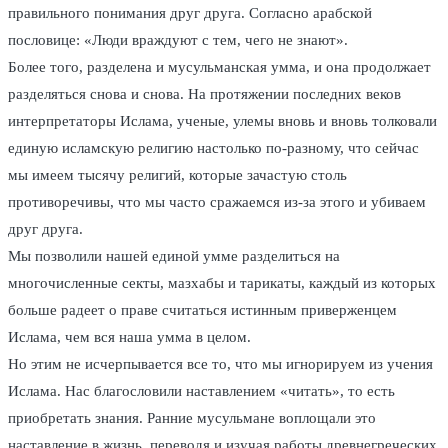
правильного понимания друг друга. Согласно арабской
пословице: «Люди враждуют с тем, чего не знают».
Более того, разделена и мусульманская умма, и она продолжает
разделяться снова и снова. На протяжении последних веков
интерпретаторы Ислама, ученые, улемы вновь и вновь толковали
единую исламскую религию настолько по-разному, что сейчас
мы имеем тысячу религий, которые зачастую столь
противоречивы, что мы часто сражаемся из-за этого и убиваем
друг друга.
Мы позволили нашей единой умме разделиться на
многочисленные секты, мазхабы и тарикаты, каждый из которых
больше радеет о праве считаться истинным приверженцем
Ислама, чем вся наша умма в целом.
Но этим не исчерпывается все то, что мы игнорируем из учения
Ислама. Нас благословили наставлением «читать», то есть
приобретать знания. Ранние мусульмане воплощали это
наставление в жизнь, переводя и изучая работы древнегреческих