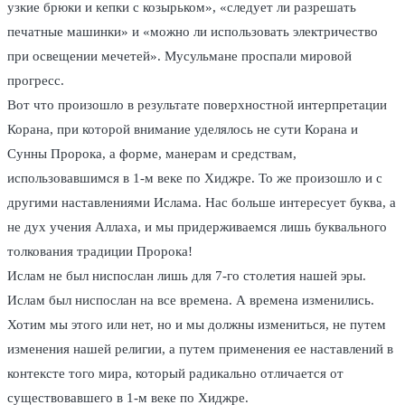
узкие брюки и кепки с козырьком», «следует ли разрешать
печатные машинки» и «можно ли использовать электричество
при освещении мечетей». Мусульмане проспали мировой
прогресс.
Вот что произошло в результате поверхностной интерпретации
Корана, при которой внимание уделялось не сути Корана и
Сунны Пророка, а форме, манерам и средствам,
использовавшимся в 1-м веке по Хиджре. То же произошло и с
другими наставлениями Ислама. Нас больше интересует буква, а
не дух учения Аллаха, и мы придерживаемся лишь буквального
толкования традиции Пророка!
Ислам не был ниспослан лишь для 7-го столетия нашей эры.
Ислам был ниспослан на все времена. А времена изменились.
Хотим мы этого или нет, но и мы должны измениться, не путем
изменения нашей религии, а путем применения ее наставлений в
контексте того мира, который радикально отличается от
существовавшего в 1-м веке по Хиджре.