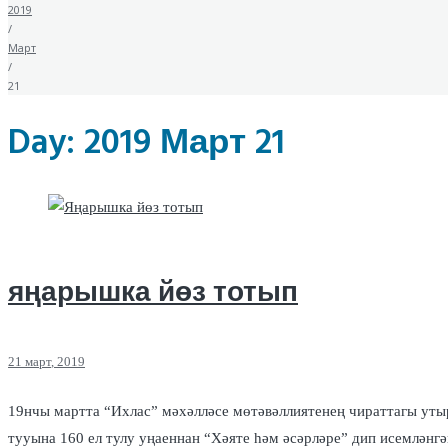
2019
/
Март
/
21
Day:
2019 Март 21
яңарышка йөз тотып
21
март
, 2019
19нчы мартта “Ихлас” мәхәлләсе мөтәвәллиятенең чираттагы уты
тууына 160 ел тулу уңаеннан “Хәяте һәм әсәрләре” дип исемлән