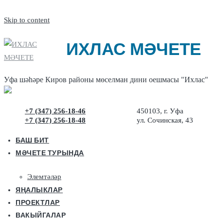
Skip to content
ИХЛАС МӘЧЕТЕ
Уфа шәhәре Киров районы мөселман дини оешмасы "Ихлас"
+7 (347) 256-18-46
450103, г. Уфа
+7 (347) 256-18-48
ул. Сочинская, 43
БАШ БИТ
МӘЧЕТЕ ТУРЫНДА
Элемтәләр
ЯҢАЛЫКЛАР
ПРОЕКТЛАР
ВАКЫЙГАЛАР