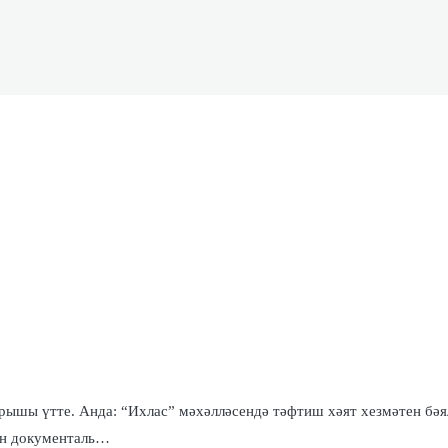
рышы үтте. Анда: “Ихлас” мәхәлләсендә тәфтиш хәят хезмәтен бәя
гән документаль…