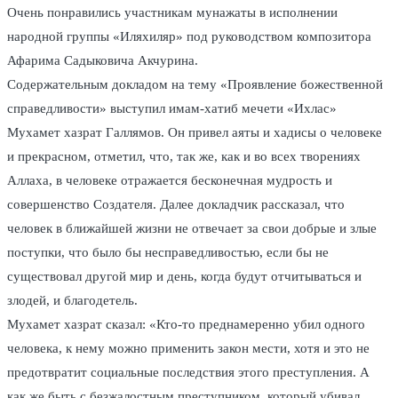
Очень понравились участникам мунажаты в исполнении
народной группы «Иляхиляр» под руководством композитора
Афарима Садыковича Акчурина.
Содержательным докладом на тему «Проявление божественной
справедливости» выступил имам-хатиб мечети «Ихлас»
Мухамет хазрат Галлямов. Он привел аяты и хадисы о человеке
и прекрасном, отметил, что, так же, как и во всех творениях
Аллаха, в человеке отражается бесконечная мудрость и
совершенство Создателя. Далее докладчик рассказал, что
человек в ближайшей жизни не отвечает за свои добрые и злые
поступки, что было бы несправедливостью, если бы не
существовал другой мир и день, когда будут отчитываться и
злодей, и благодетель.
Мухамет хазрат сказал: «Кто-то преднамеренно убил одного
человека, к нему можно применить закон мести, хотя и это не
предотвратит социальные последствия этого преступления. А
как же быть с безжалостным преступником, который убивал