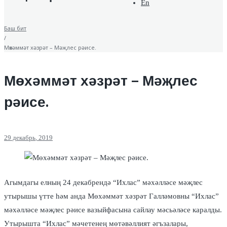
En
Баш бит
/
Мөхәммәт хәзрәт – Мәҗлес рәисе.
Мөхәммәт хәзрәт – Мәҗлес
рәисе.
29
декабрь
, 2019
Агымдагы елның 24 декабрендә “Ихлас” мәхәлләсе мәҗлес
утырышы үтте һәм анда Мөхәммәт хәзрәт Галләмовны “Ихлас”
мәхәлләсе мәҗлес рәисе вазыйфасына сайлау мәсьәләсе каралды.
Утырышта “Ихлас” мәчетенең мөтәвәллият әгъзалары,