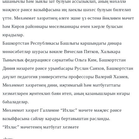
ышанычлы һәм зыялы зат булуын ассызыклап, аның мәхәллә
мәҗлесе рәисе вазыйфасына иң лаеклы шәхес булуын билгеләп
үтте. Мөхәммәт хәзрәтнең әлеге эшне үз өстенә йөкләвен мәчет
һәм Киров районнары мөселманнары өчен хәерле буласын
юрадылар.
Башкортстан Республикасы Башлыгы каршындагы динара
мөнәсәбәтләр шурасы вәкиле Вячеслав Пятков, Халыкара
Тынычлык федерациясе сәркатибы Ольга Ким, Башкортстан
Диния нәзарәте рәисе урынбасары Руслан Саяхов, Башкортстан
дәүләт педагогия университеты профессоры Валерий Хазиев,
Мөхәммәт хәзрәтнең дини, иҗтимагый һәм матбугаттагы
хезмәтләрен җентекләп бәян итеп, аның казанышларын югары
бәһаләделәр.
Мөхәммәт хәзрәт Галләмне “Ихлас” мәчете мәҗлес рәисе
вазыйфасына сайлау карары бертавыштан расланды.
“Ихлас” мәчетенең матбугат хезмәте