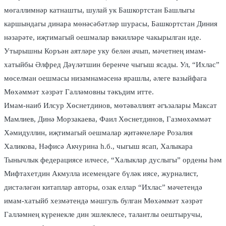
мөгаллимнәр катнашты, шулай ук Башкортстан Башлыгы
каршындагы динара мөнәсәбәтләр шурасы, Башкортстан Диния
нәзарәте, иҗтимагый оешмалар вәкилләре чакырылган иде.
Утырышны Коръән аятләре уку белән ачып, мәчетнең имам-
хатыйбы Әлфред Дәүләтшин беренче чыгыш ясады. Ул, “Ихлас”
мөселман оешмасы низамнамәсенә ярашлы, әлеге вазыйфага
Мөхәммәт хәзрәт Галләмовны тәкъдим итте.
Имам-наиб Илсур Хөснетдинов, мөтәвәллият әгъзалары Максат
Мамлиев, Динә Морзакаева, Фаил Хөснетдинов, Газмөхәммәт
Хәмидуллин, иҗтимагый оешмалар җитәкчеләре Розалия
Халикова, Нәфисә Акчурина һ.б., чыгыш ясап, Халыкара
Тынычлык федерациясе илчесе, “Халыклар дуслыгы” ордены һәм
Мифтахетдин Акмулла исемендәге бүләк иясе, журналист,
дистәләгән китаплар авторы, озак еллар “Ихлас” мәчетендә
имам-хатыйб хезмәтендә мәшгуль булган Мөхәммәт хәзрәт
Галләмнең күренекле дин эшлеклесе, талантлы оештыручы,