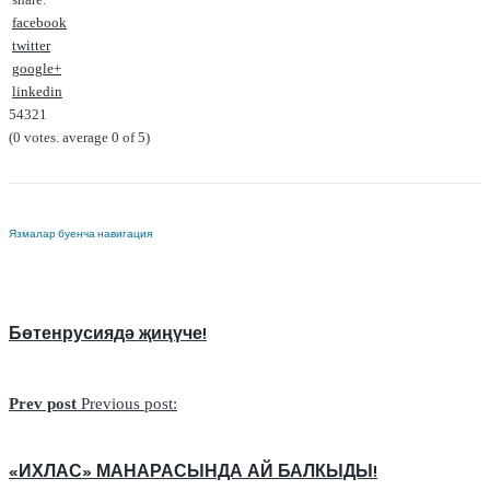
share:
facebook
twitter
google+
linkedin
5
4
3
2
1
(
0 votes
. average
0
of 5)
Язмалар буенча навигация
Бөтенрусиядә җиңүче!
Prev post
Previous post:
«ИХЛАС» МАНАРАСЫНДА АЙ БАЛКЫДЫ!