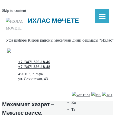
Skip to content
ИХЛАС МӘЧЕТЕ
Уфа шәhәре Киров районы мөселман дини оешмасы "Ихлас"
+7 (347) 256-18-46
+7 (347) 256-18-48
450103, г. Уфа
ул. Сочинская, 43
Мөхәммәт хәзрәт –
Ru
Ta
Мәҗлес рәисе.