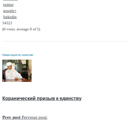
twitter
google+
linkedin
5
4
3
2
1
(
0 votes
. average
0
of 5)
Навигация по записям
Коранический призыв к единству
Prev post
Previous post: