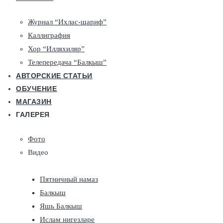
Журнал “Ихлас-шариф”
Каллиграфия
Хор “Илляхиляр”
Телепередача “Балкыш”
АВТОРСКИЕ СТАТЬИ
ОБУЧЕНИЕ
МАГАЗИН
ГАЛЕРЕЯ
Фото
Видео
Пятничный намаз
Балкыш
Яшь Балкыш
Ислам нигезләре