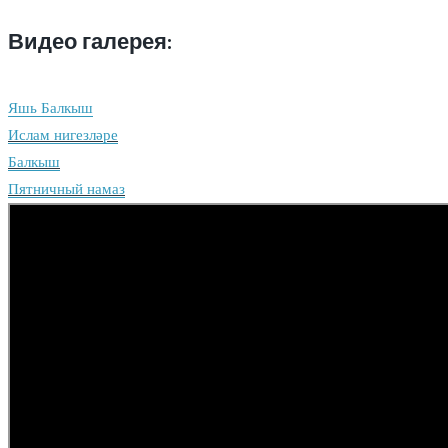
Видео галерея:
Яшь Балкыш
Ислам нигезләре
Балкыш
Пятничный намаз