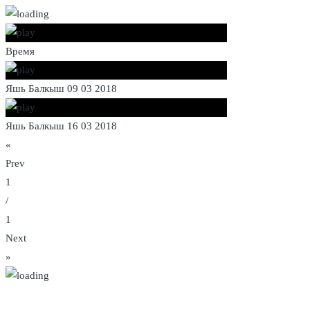
Время
Яшь Балкыш 09 03 2018
Яшь Балкыш 16 03 2018
«
Prev
1
/
1
Next
»