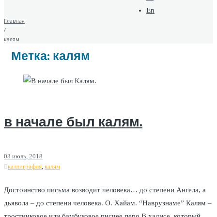
En
Главная
/
калям
Метка:
калям
в начале был калям.
03
июль
, 2018
каллиграфия
,
калям
Достоинство письма возводит человека… до степени Ангела, а
дьявола – до степени человека. О. Хайам. “Наврузнаме” Калям –
тростниковое или бамбуковое писчее перо В хадисе, который