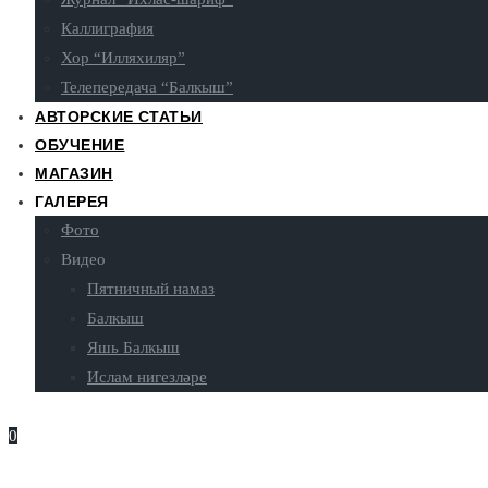
Каллиграфия
Хор “Илляхиляр”
Телепередача “Балкыш”
АВТОРСКИЕ СТАТЬИ
ОБУЧЕНИЕ
МАГАЗИН
ГАЛЕРЕЯ
Фото
Видео
Пятничный намаз
Балкыш
Яшь Балкыш
Ислам нигезләре
0