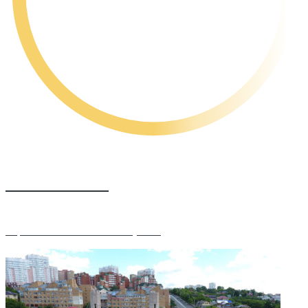
Мечеть Ихлас
Аэросъёмка Рината Аллагулова