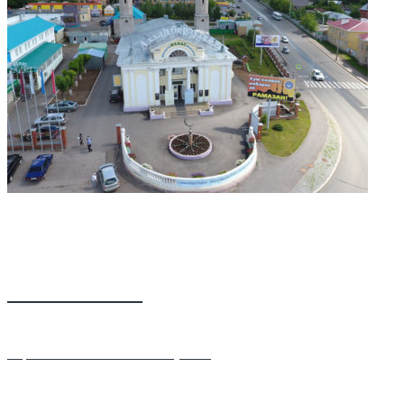
Мечеть Ихлас
Аэросъёмка Рината Аллагулова