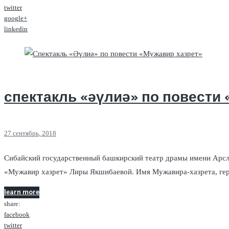
twitter
google+
linkedin
спектакль «әүлиә» по повести
27
сентябрь
, 2018
Сибайский государственный башкирский театр драмы имени Арсла
«Мужавир хазрет» Лиры Якшибаевой. Имя Мужавира-хазрета, гер
learn more
share:
facebook
twitter