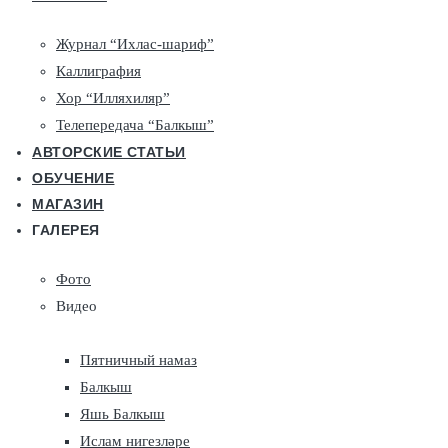
Журнал “Ихлас-шариф”
Каллиграфия
Хор “Илляхиляр”
Телепередача “Балкыш”
АВТОРСКИЕ СТАТЬИ
ОБУЧЕНИЕ
МАГАЗИН
ГАЛЕРЕЯ
Фото
Видео
Пятничный намаз
Балкыш
Яшь Балкыш
Ислам нигезләре