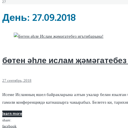
27
День:
27.09.2018
бөтен әһле ислам җәмәгатебез
27
сентябрь
, 2018
Исеме Исламның яшел байракларына алтын укалар белән язылган
гамәли конференциядә катнашырга чакырабыз. Белегез ки, тарих
learn more
share:
facebook