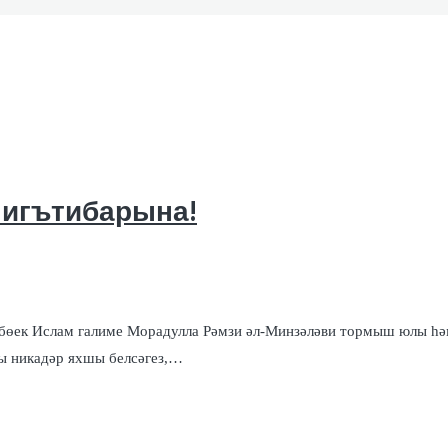
 игътибарына!
 бөек Ислам галиме Морадулла Рәмзи әл-Минзәләви тормыш юлы һ
ны никадәр яхшы белсәгез,…