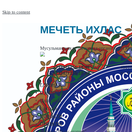
Skip to content
МЕЧЕТЬ ИХЛАС
Мусульманская религиозная организация Кир
+7 (347) 256-18-46
45010
+7 (347) 256-18-48
ул. С
ГЛАВНАЯ
О МЕЧЕТИ
Наши лица
Контакты
НОВОСТИ
ПРОЕКТЫ
Журнал “Ихлас-шариф”