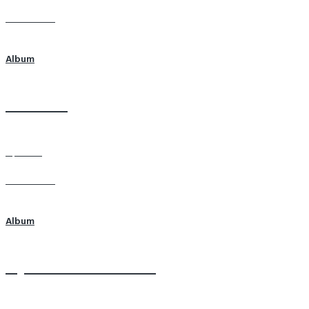
Learn more
Album
Балкыш
7 photos
Learn more
Album
Мутавлиат 13.03.2018