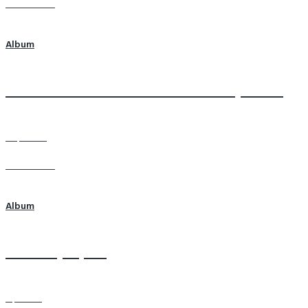
Learn more
Album
Человек как Божественное творение.
30 photos
Learn more
Album
Каллиграфия
6 photos