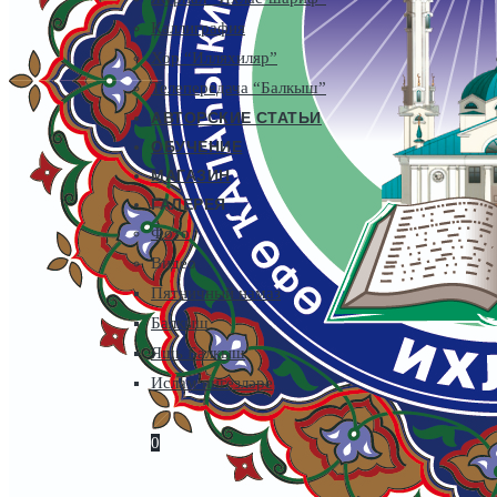
Каллиграфия
Хор “Илляхиляр”
Телепередача “Балкыш”
АВТОРСКИЕ СТАТЬИ
ОБУЧЕНИЕ
МАГАЗИН
ГАЛЕРЕЯ
Фото
Видео
Пятничный намаз
Балкыш
Яшь Балкыш
Ислам нигезләре
0