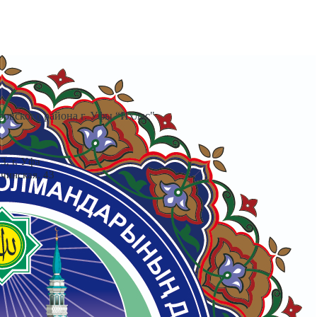
овского района г. Уфы “Ихлас"
3, г. Уфа
очинская, 43