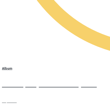
Album
На минарете установили полумесяц
20 photos