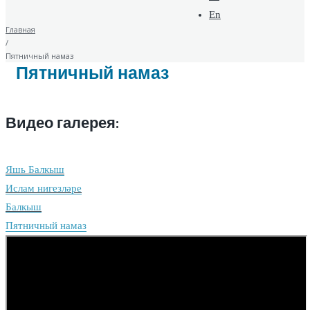
En
Главная
/
Пятничный намаз
Пятничный намаз
Видео галерея:
Яшь Балкыш
Ислам нигезләре
Балкыш
Пятничный намаз