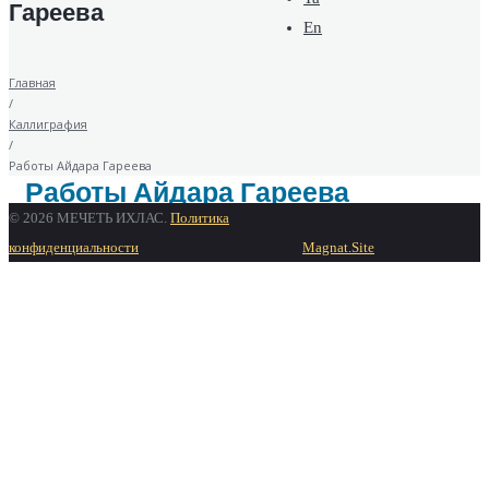
Гареева
En
Главная
/
Каллиграфия
/
Работы Айдара Гареева
Работы Айдара Гареева
© 2026 МЕЧЕТЬ ИХЛАС.
Политика
конфиденциальности
Magnat.Site